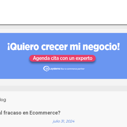
log
al fracaso en Ecommerce?
julio 31, 2024