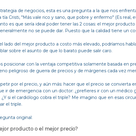
estrategia de negocios, esta es una pregunta a la que nos enfrent
tía Cristi, "Más vale rico y sano, que pobre y enfermo" (Es real, es
punto es que sería ideal poder tener las 2 cosas: el mejor producto 
neralmente no se puede dar. Puesto que la calidad tiene un co
l lado del mejor producto a costo más elevado, podríamos habl
lar sobre el asunto de que lo barato puede salir caro.
os posicionar con la ventaja competitiva solamente basada en p
eno peligroso de guerra de precios y de márgenes cada vez me
etir por el precio, y aún más: hacer que el precio se convierta en
 que ir de emergencia con un doctor: ¿prefieres ir con un médico
¿Y si el cardiólogo cobra el triple? Me imagino que en esas circu
r el triple.
egunta original:
ejor producto o el mejor precio?