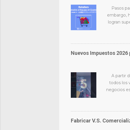
Pasos pa
embargo, h
logran sup
Aquí las 4 c
de pesos p
maquilas. M
modelo mu
Nuevos Impuestos 2026 
planeas 4 
aplicar el 
A partir
todos los
negocios es
el escenari
rentabilid
están reten
2.5% y 8%
Fabricar V.S. Comerciali
especializa