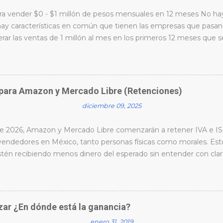
ra vender $0 - $1 millón de pesos mensuales en 12 meses No hay
ay características en común que tienen las empresas que pasa
erar las ventas de 1 millón al mes en los primeros 12 meses qu
aracterísticas principales: Generalmente debes de tener un invent
ara poder estar vendiendo 1 millón mensual, aquí depende mucho d
oda, ropa y accesorios: En un reto, la mercancía es “pereceder
y claro por temporadas y planes de rebajas. Tal y como lo hace
para Amazon y Mercado Libre (Retenciones)
temporadas al año, debes vender todo el inventario en la tempor
diciembre 09, 2025
modelo Fast Fashion, por ejemplo: Si el inventario de la temporada
venta y el costo fue de 1 millón; en el momento que logres recupe
 de 2026, Amazon y Mercado Libre comenzarán a retener IVA e I
 vendedores en México, tanto personas físicas como morales. Es
tén recibiendo menos dinero del esperado sin entender con cla
o puede verse complejo, existen formas reales de evitar retencion
ad de tu operación. En este video encontrarás una explicación cla
iendo realmente, cuándo aplican los porcentajes del 20% y 16%, y
 con los movimientos fiscales adecuados. Las marcas que traba
zar ¿En dónde está la ganancia?
da no solo entienden estos números — los anticipan. Saben ex
enero 31, 2019