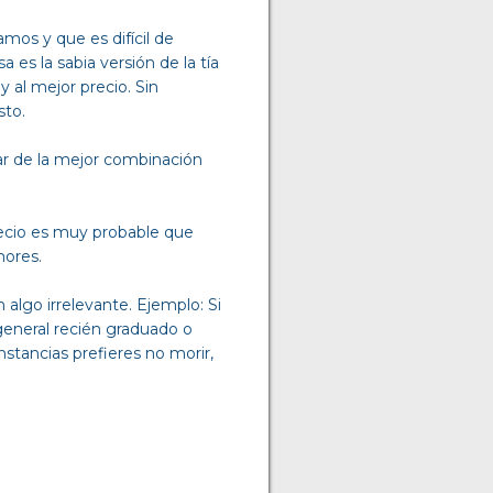
amos y que es difícil de
a es la sabia versión de la tía
y al mejor precio. Sin
sto.
ar de la mejor combinación
recio es muy probable que
nores.
 algo irrelevante. Ejemplo: Si
 general recién graduado o
nstancias prefieres no morir,