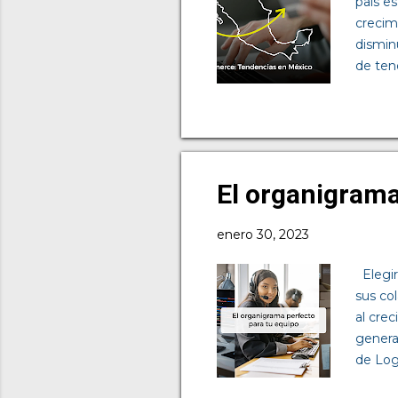
país e
crecim
dismin
de ten
cuenta
este c
esta t
no req
Realid
El organigrama
ha sido 
enero 30, 2023
Elegir
sus co
al cre
genera
de Log
comerc