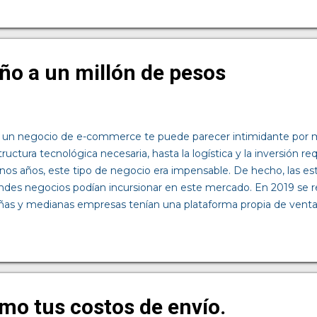
erá de las necesidades particulares de tu negocio, así se podrá d
ratar o a involucrarlos en la estructura de la compañía. Decidas 
er escalable y rentable en el tiempo. Tanto tu estrategia como 
 de la organización, aunque tengas que subcontratar perfiles más
iño a un millón de pesos
 mixto. Con un modelo mixto pu...
un negocio de e-commerce te puede parecer intimidante por m
tructura tecnológica necesaria, hasta la logística y la inversión re
nos años, este tipo de negocio era impensable. De hecho, las est
andes negocios podían incursionar en este mercado. En 2019 se r
as y medianas empresas tenían una plataforma propia de venta
ada por la AMVO reflejaba que únicamente el 56% de las PyMEs 
ionar en el comercio digital. Pero eso cambió drásticamente en 
amientos a causa de la pandemia aceleraron esta transformació
.6% en los comercios que venden por internet. Gracias a esta ex
as que antes solo estaban al alcance de unos cuantos, ahora está
mo tus costos de envío.
iendo una competencia en igualdad de condiciones. ...