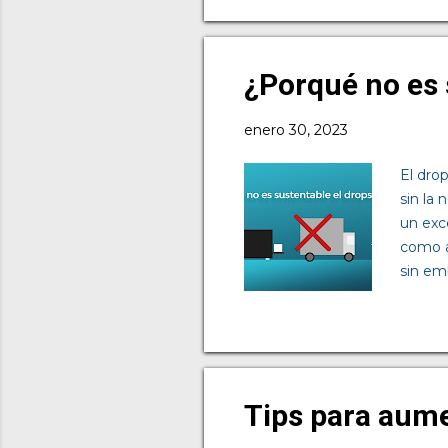
Omnican
todos l
La últi
¿Porqué no es 
cliente
enero 30, 2023
El dro
sin la
un exc
como a
sin em
artícu
antes. 
reparo
respons
tendrá
Tips para aum
estable