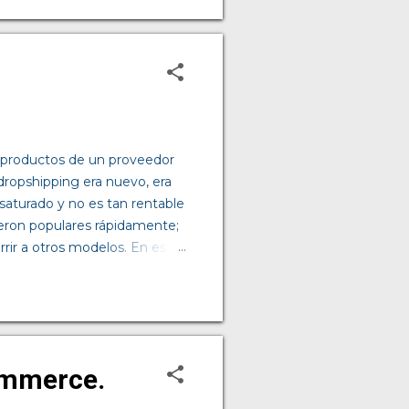
a la tecnología para integrar
los siete días de la semana.
del almacén y entregarlo al
s productos de un proveedor
dropshipping era nuevo, era
aturado y no es tan rentable
eron populares rápidamente;
rrir a otros modelos. En este
no es tan buena opción como
 logística y del sistema de
pues ante el cliente, el
a al entregar tus pedidos,
. El proveedor tendrá precios
ommerce.