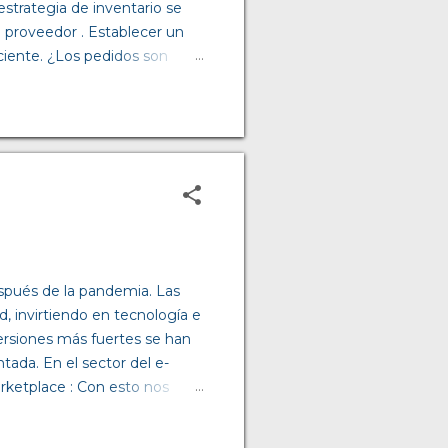
estrategia de inventario se
 proveedor . Establecer un
ciente. ¿Los pedidos son
. En cuanto a cuánto pedir,
 o fijas. En cuanto a la
en tener influencia al
compañía también juega un
e determinar el servicio que
pués de la pandemia. Las
, invirtiendo en tecnología e
ersiones más fuertes se han
tada. En el sector del e-
rketplace : Con esto nos
e tienen una pasarela de
a misma página.