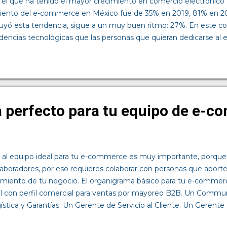
s el que ha tenido el mayor crecimiento en comercio electrónico a
iento del e-commerce en México fue de 35% en 2019, 81% en 20
uyó esta tendencia, sigue a un muy buen ritmo: 27%. En este co
dencias tecnológicas que las personas que quieran dedicarse 
. Automatización con inteligencia artificial. Este año se han hech
ampo y los recursos que esta tecnología puede aportar al e-comm
ecnología, las marcas pueden conocer mejor a sus audiencias a tr
uieren un operador humano. Con programar y ajustar los algoritm
ad aumentada. Hoy en día, cualquier celular tiene una cámara de 
 perfecto para tu equipo de e-c
posible utilizar la realida...
 al equipo ideal para tu e-commerce es muy importante, porqu
laboradores, por eso requieres colaborar con personas que aporten
cimiento de tu negocio. El organigrama básico para tu e-commerce
l con perfil comercial para ventas por mayoreo B2B. Un Comm
ística y Garantías. Un Gerente de Servicio al Cliente. Un Gerent
ializadora). Departamento de sistemas, soporte técnico y mante