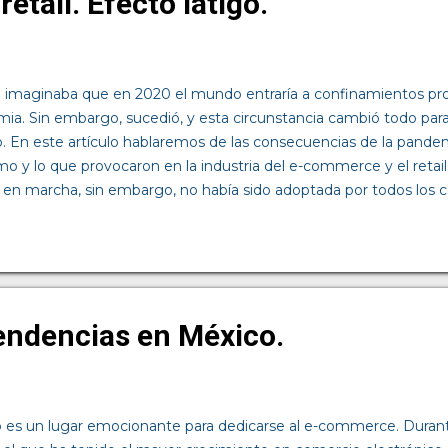
tail. Efecto látigo.
idores sienten la necesidad de comprar d...
imaginaba que en 2020 el mundo entraría a confinamientos pro
ia. Sin embargo, sucedió, y esta circunstancia cambió todo pa
. En este artículo hablaremos de las consecuencias de la pande
 y lo que provocaron en la industria del e-commerce y el retail. 
 en marcha, sin embargo, no había sido adoptada por todos los 
aún se mostraban escépticos del alcance de la tecnología. Sin em
aron todo y el e-commerce tuvo una explosión y ese crecimiento
o de la humanidad. Pronto fue fácil ver la conveniencia de adquir
día sin tener que salir de casa. Las empresas vieron un aumento e
dos gracias a la eliminación de los traslados a causa del home o
ndencias en México.
 online crecieron exponencialmen...
 es un lugar emocionante para dedicarse al e-commerce. Durante