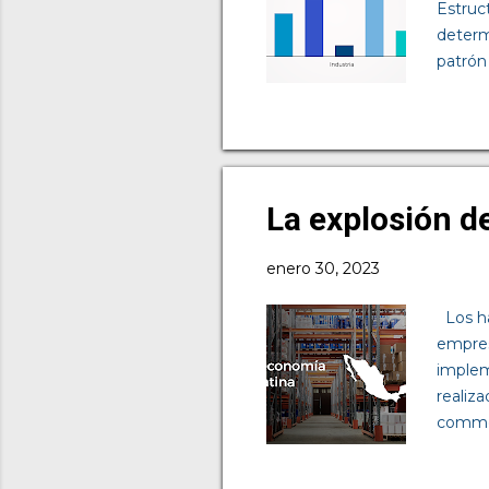
Estruc
determ
patrón
periód
hay qu
estruc
determ
papel 
La explosión 
se le va
enero 30, 2023
Los há
empres
implem
realiza
commer
referi
pago i