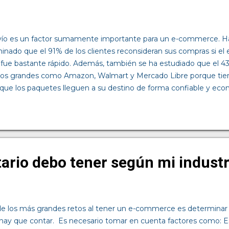
ío es un factor sumamente importante para un e-commerce. H
inado que el 91% de los clientes reconsideran sus compras si el
o fue bastante rápido. Además, también se ha estudiado que el 43
os grandes como Amazon, Walmart y Mercado Libre porque tien
que los paquetes lleguen a su destino de forma confiable y econ
as tiendas de comercio electrónico pequeñas y medianas, ya que 
 rápida que no siempre es fácil de lograr sin una infraestructura 
s compañías han establecido un estándar que a menudo es difíci
ambién se traduce en la calidad. Los clientes saben que Amazon l
nte y sin pagar envío, pero a menudo son cosas de consumo rápido
ario debo tener según mi industr
r algo artesanal o exclusivo, como u...
 los más grandes retos al tener un e-commerce es determinar l
 hay que contar. Es necesario tomar en cuenta factores como: Es