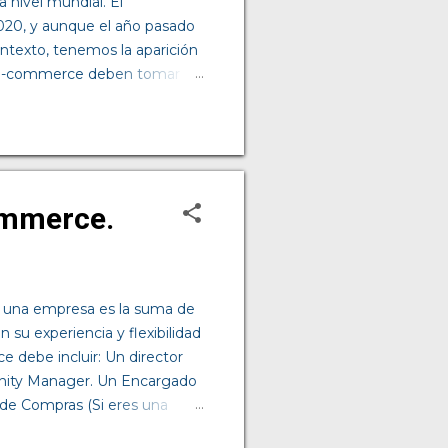
 nivel mundial. El
20, y aunque el año pasado
ntexto, tenemos la aparición
al e-commerce deben tomar en
o avances significativos en
erce son significativos. Con
avés de métricas en línea y
os, trabajan por sí mismos.
excelente calidad, por lo que
ommerce.
e una empresa es la suma de
 su experiencia y flexibilidad
 debe incluir: Un director
unity Manager. Un Encargado
e de Compras (Si eres una
nimiento. La estrategia