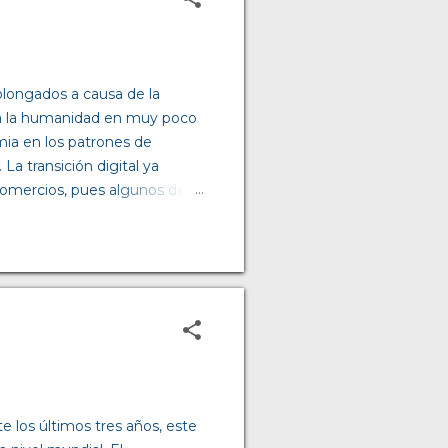
longados a causa de la
ra la humanidad en muy poco
mia en los patrones de
La transición digital ya
comercios, pues algunos de
bargo, los confinamientos lo
 modificó los hábitos de
ir todo lo necesario para el
n la productividad de sus
ffice. Como consecuencia, las
 los últimos tres años, este