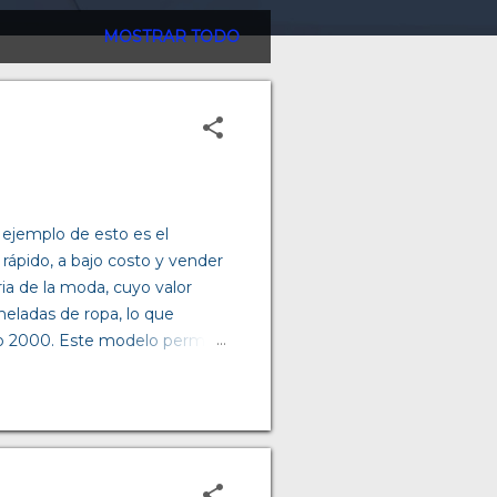
MOSTRAR TODO
 ejemplo de esto es el
 rápido, a bajo costo y vender
ia de la moda, cuyo valor
neladas de ropa, lo que
ño 2000. Este modelo permite
s rápidamente, con
 ventajas y desventajas, y en
incipales ventajas es la
ta ocho colecciones al año ,
ulsa la demanda: los