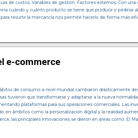
tura de costos. Variables de gestión. Factores externos. Con una 
ina cuándo y cuánto producto se tiene que producir o pedirse al
 para resurtir la mercancía nos permite hacerlo de forma más efi
icos o esporádicos? Es una de las preguntas que te puedes hacer
e determinar si cada mes se pide una cantidad de piezas variables
tura de costos, es importante determinarlos porque algunos pued
inar los tamaños de los lotes y los pedidos. La gerencia de la 
muy importante cuando se quiere mantener un inventario. Se deb
del e-commerce
 a dar a los clientes y ...
bitos de consumo a nivel mundial cambiaron drásticamente des
as tuvieron que transformarse y adaptarse a la nueva normalidad
entando plataformas para sus operaciones comerciales. Las inv
do en ámbitos como la personalización digital y la realidad aumen
ce, las principales innovaciones se dieron en áreas como: El Ma
mos a plataformas que permiten anunciar y vender productos, qu
ntegrada, por lo que el cliente puede resolver la transacción en l