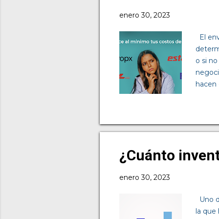
enero 30, 2023
El env
determ
o si n
negoci
hacen 
para l
entrega
grande
esto t
siguie
¿Cuánto invent
adquiri
enero 30, 2023
Uno de
la que