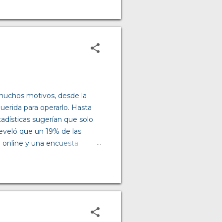
eterminar si vas a
lo que decidas, tu estructura
tu línea de negocio deben
 especializados y tener un
uchos motivos, desde la
querida para operarlo. Hasta
adísticas sugerían que solo
eveló que un 19% de las
 online y una encuesta
consideraba importante
2020, cuando los
n, mostrando un incremento
plosión en el e-commerce, los
n disponibles para todos,