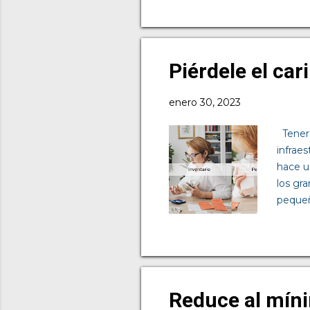
depend
subcont
debe s
partir
Piérdele el car
modelo
enero 30, 2023
Tener 
infraes
hace u
los gr
pequeñ
realiz
incurs
confin
del 94
sistem
Reduce al míni
permit