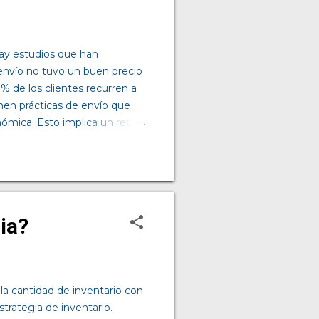
ay estudios que han
 envío no tuvo un buen precio
% de los clientes recurren a
en prácticas de envío que
ómica. Esto implica un reto
los clientes esperan una
logística adecuada. Las
l de alcanzar. Sin embargo,
es entrega productos al día
. Por otro lado, si van a
ia?
a cantidad de inventario con
trategia de inventario.