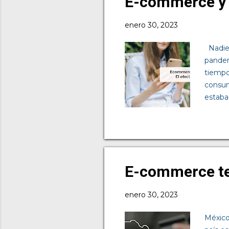
E-commerce y re
consum
enero 30, 2023
Nadie 
pandem
tiempo
consumo
estaba
ellos 
aceler
consum
día a 
emplea
E-commerce te
ventas
enero 30, 2023
México