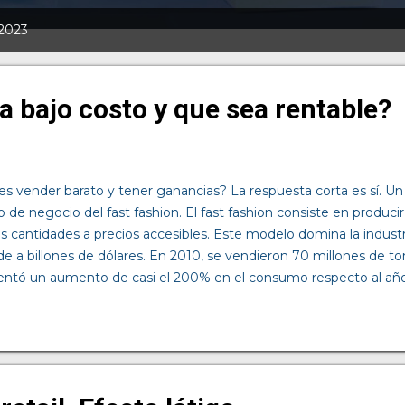
 2023
 bajo costo y que sea rentable?
s vender barato y tener ganancias? La respuesta corta es sí. Un
de negocio del fast fashion. El fast fashion consiste en producir
s cantidades a precios accesibles. Este modelo domina la industr
de a billones de dólares. En 2010, se vendieron 70 millones de to
entó un aumento de casi el 200% en el consumo respecto al a
roducción constante de nuevas colecciones diseñadas y fabricada
ones frecuentes en tiendas. Como todo modelo de negocio, tiene
tículo hablaremos de ellas. Ventajas del fast fashion Una de las pr
ad y flexibilidad en la producción . Las marcas pueden lanzar has
endas que se sustituyen rápidamente. Además, este modelo imp