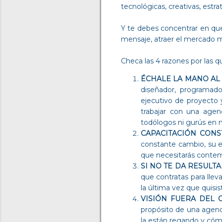
tecnológicas, creativas, estr
Y te debes concentrar en que
mensaje, atraer el mercado me
Checa las 4 razones por las 
ÉCHALE LA MANO AL
diseñador, programado
ejecutivo de proyecto 
trabajar con una agen
todólogos ni gurús en m
CAPACITACIÓN CONS
constante cambio, su e
que necesitarás contem
SI NO TE DA RESULT
que contratas para lle
la última vez que quis
VISIÓN FUERA DEL 
propósito de una agenci
la están regando y cóm