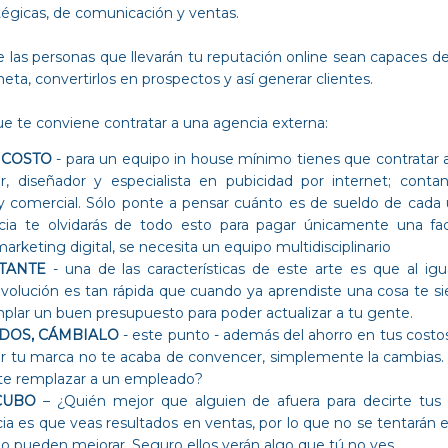
atégicas, de comunicación y ventas.
 las personas que llevarán tu reputación online sean capaces d
ta, convertirlos en prospectos y así generar clientes.
que te conviene contratar a una agencia externa:
 COSTO
- para un equipo in house mínimo tienes que contratar a lo
r, diseñador y especialista en pubicidad por internet; con
y comercial. Sólo ponte a pensar cuánto es de sueldo de cada 
cia te olvidarás de todo esto para pagar únicamente una fac
arketing digital, se necesita un equipo multidisciplinario
TANTE
- una de las características de este arte es que al igu
volución es tan rápida que cuando ya aprendiste una cosa te sie
plar un buen presupuesto para poder actualizar a tu gente.
ADOS, CÁMBIALO
- este punto - además del ahorro en tus costos
var tu marca no te acaba de convencer, simplemente la cambias. 
iste remplazar a un empleado?
CUBO
– ¿Quién mejor que alguien de afuera para decirte tu
a es que veas resultados en ventas, por lo que no se tentarán e
o pueden mejorar. Seguro ellos verán algo que tú no ves.