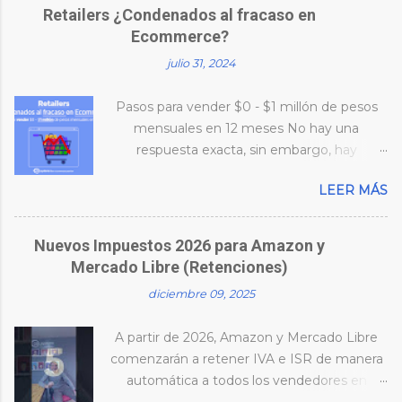
Retailers ¿Condenados al fracaso en
Ecommerce?
julio 31, 2024
Pasos para vender $0 - $1 millón de pesos
mensuales en 12 meses No hay una
respuesta exacta, sin embargo, hay
características en común que tienen las
LEER MÁS
empresas que pasan de Retail a
Ecommerce que logran superar las ventas
de 1 millón al mes en los primeros 12 meses
Nuevos Impuestos 2026 para Amazon y
que se aventuran en Ecommerce. Aquí las 4
Mercado Libre (Retenciones)
características principales: Generalmente
diciembre 09, 2025
debes de tener un inventario valor venta de
3 millones de pesos para poder estar
A partir de 2026, Amazon y Mercado Libre
vendiendo 1 millón mensual, aquí depende
comenzarán a retener IVA e ISR de manera
mucho de la industria, si fabricas o maquilas.
automática a todos los vendedores en
Moda, ropa y accesorios: En un reto, la