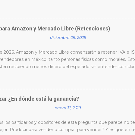
aracterísticas principales: Generalmente debes de tener un invent
ara poder estar vendiendo 1 millón mensual, aquí depende mucho d
oda, ropa y accesorios: En un reto, la mercancía es “pereceder
y claro por temporadas y planes de rebajas. Tal y como lo hace
para Amazon y Mercado Libre (Retenciones)
temporadas al año, debes vender todo el inventario en la tempor
diciembre 09, 2025
modelo Fast Fashion, por ejemplo: Si el inventario de la temporada
venta y el costo fue de 1 millón; en el momento que logres recupe
 de 2026, Amazon y Mercado Libre comenzarán a retener IVA e I
 vendedores en México, tanto personas físicas como morales. Es
tén recibiendo menos dinero del esperado sin entender con cla
o puede verse complejo, existen formas reales de evitar retencion
ad de tu operación. En este video encontrarás una explicación cla
iendo realmente, cuándo aplican los porcentajes del 20% y 16%, y
 con los movimientos fiscales adecuados. Las marcas que traba
zar ¿En dónde está la ganancia?
da no solo entienden estos números — los anticipan. Saben ex
enero 31, 2019
pender únicamente de un marketplace y mantener control real 
mos qué hacer si ya te retuvieron de más y la estrategia que est
 los partidarios y opositores de esta pregunta que parece no t
jor: Producir para vender o comprar para vender? Y es que en re