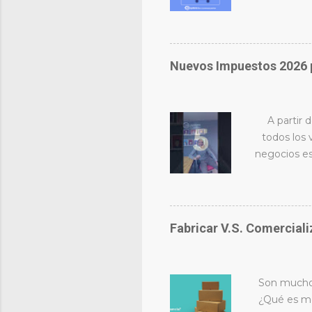
Aquí las 4 c
de pesos p
maquilas. M
modelo mu
Nuevos Impuestos 2026 
planeas 4 
aplicar el 
A partir
todos los
negocios es
el escenari
rentabilid
están reten
2.5% y 8%
Fabricar V.S. Comerciali
especializa
para no de
explora
Son muchos
¿Qué es me