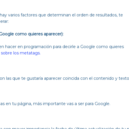
y varios factores que determinan el orden de resultados, te
erar:
a Google como quieres aparecer):
n hacer en programación para decirle a Google como quieres
r sobre los metatags.
on las que te gustaría aparecer coincida con el contenido y text
s en tu página, más importante vas a ser para Google.
con mayor importancia la fecha de última actualización de tu p