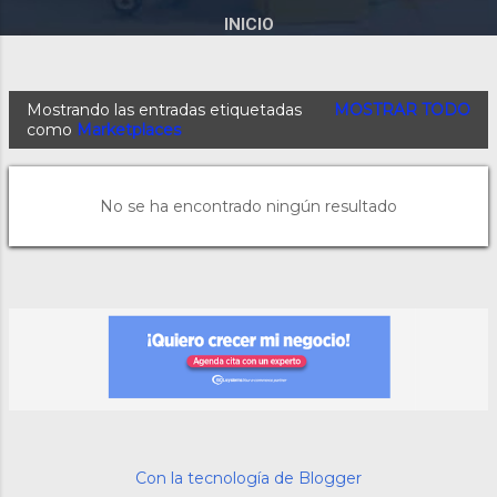
INICIO
Mostrando las entradas etiquetadas
MOSTRAR TODO
E
como
Marketplaces
n
t
r
No se ha encontrado ningún resultado
a
d
a
s
Con la tecnología de Blogger