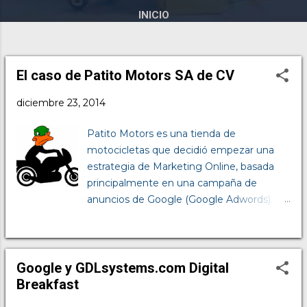
INICIO
El caso de Patito Motors SA de CV
E
n
diciembre 23, 2014
t
r
Patito Motors es una tienda de
a
motocicletas que decidió empezar una
d
estrategia de Marketing Online, basada
a
principalmente en una campaña de
s
anuncios de Google (Google Adwords).
Decidió invertir $15,000 mensuales y
después de 3 meses obtuvo los
siguientes resultados: Definición de
términos: Inversión: Dinero invertido en
Google y GDLsystems.com Digital
campaña de Google Adwords Visitas o
Breakfast
clics: Las visitas que tuvo por los anuncios