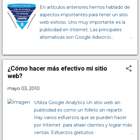
que se usan en México son .com .com.mx o .mx
En artículos anteriores hemos hablado de
(ejemplos: tunegocio.com , tunegocio.com.mx ó
aspectos importantes para tener un sitio
tunegocio.mx ) La terminación .com es internacional,
web exitoso. Uno muy importante es la
no es específica de ningún país pero si está disponible es
publicidad en Internet. Las principales
recomendable para tu negocio aún cuando sólo esté en
alternativas son Google Adwords ,
México. Las terminaciones .com.mx y .mx son es...
Facebook , Yahoo y Bing . Una
herramienta que ayuda para medir los
resultados de las campañas es Google
Analytics . Ahora la pregunta es, en el caso
¿Cómo hacer más efectivo mi sitio
específico de mi negocio, ¿Cuánto debo
web?
invertir mensualmente? Sigue leyendo y
mayo 03, 2010
te daremos tips para tomar esta
importante decisión en cuanto al monto
Utiliza Google Analytics Un sitio web sin
mensual de publicidad. El embudo de la
publicidad es como un folleto sin repartir.
campaña publicitaria Vamos a retomar el
Hay varios esfuerzos que se pueden hacer
el ejemplo de Juan que vendía pantalones
por Internet para atraer clientes y lograr más
de mezclilla en este artículo . Juan va a
ventas. Esfuerzos gratuitos: ·
poner un anuncio en Google Adwords.
Optimización SEO para que encuentren tu