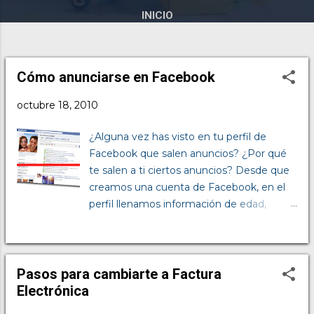
INICIO
Cómo anunciarse en Facebook
E
n
octubre 18, 2010
t
r
¿Alguna vez has visto en tu perfil de
a
Facebook que salen anuncios? ¿Por qué
d
te salen a ti ciertos anuncios? Desde que
a
creamos una cuenta de Facebook, en el
s
perfil llenamos información de edad,
ubicación, sexo, gustos e intereses,
cumpleaños, estado civil, idioma,
formación académica y mucho más. De
esta manera Facebook te permite poner
Pasos para cambiarte a Factura
anuncios segmentados según todos los
Electrónica
datos que le proporcionamos en el perfil.