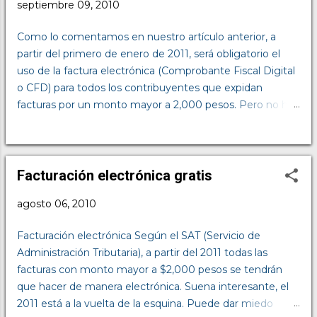
septiembre 09, 2010
Al 7 de Octubre de 2010 Facebook tiene
casi 16 millones de usuarios en México y
Como lo comentamos en nuestro artículo anterior, a
cerca de 700 mil en Guadalajara, Jalisco.
partir del primero de enero de 2011, será obligatorio el
Por ejemplo, si tienes una joyería en
uso de la factura electrónica (Comprobante Fiscal Digital
Guadalajara y vendes principalmente
o CFD) para todos los contribuyentes que expidan
anillos de compromiso, podrías poner un
facturas por un monto mayor a 2,000 pesos. Pero no hay
anuncio al siguiente mercado: ¿Cuánto
de qué asustarse; cambiarse al uso de la factura
me van a cobrar por poner un anuncio? 1.
electrónica no es tan difícil como algunos de nosotros
Puedes ofrecer pagar por clic No cuesta
pensamos. Hay 2 formas de cumplir con esta obligación:
aparecer, te cobran cada vez que alguien
Emitir las facturas electrónicas por nuestros propios
Facturación electrónica gratis
haga clic a tu anuncio. Tú decides cuanto
medios; Hacerlo a través de un proveedor autorizado y
pagar por clic. Si muchas personas quieren
agosto 06, 2010
certificado por el SAT. Para elegir la manera en la que
poner anuncios a al mismo mercado que
queremos emitir facturas electrónicas, va a depender
tu y ofreces muy poco por clic, es posible
Facturación electrónica Según el SAT (Servicio de
básicamente del número de facturas que generamos
que t...
Administración Tributaria), a partir del 2011 todas las
mensualmente, debido al costo que ello puede implicar.
facturas con monto mayor a $2,000 pesos se tendrán
Por ejemplo: si una empresa genera un promedio de 15
que hacer de manera electrónica. Suena interesante, el
facturas al mes, no es recomendable hacerlo por sus
2011 está a la vuelta de la esquina. Puede dar miedo
propios medios (es decir, desarrollar o adquirir un