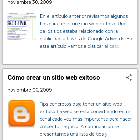
noviembre 30, 2009
página, el problema es que encuentran
otras cientos de miles más, y las
En el artículo anterior revisamos algunos
presentan ordenadas de 10 en 10. La
tips para tener un sitio web exitoso. Uno
cuestión es aparecer en los primeros
de los tips estaba relacionado con la
lugares de los resultados de búsqueda,
publicidad a través de Google Adwords. En
idealmente estar en los primeros 10, de
este artículo vamos a platicar el caso
esa manera habrá quien entre a tu página.
ficticio de Juan, que se puede parecer
La optimización para buscadores implica
mucho a los casos reales que nos
muchos detalles y dedicación, no es algo
encontramos con clientes que se deciden
sencillo, pero si quisiéramos resumir cuáles
por utilizar su sitio web como herramienta
Cómo crear un sitio web exitoso
son las 4 acciones concretas que debes
para aumentar sus ventas. Juan fabrica
hacer para optimizar tu página tendríamos
noviembre 06, 2009
pantalones de mezclilla y vende a
la siguiente lista: 1) ¡Fíjate en el título!
mayoreo. Generalmente los
¿Generalmente te fijas en los títulos de las
Tips concretos para tener un sitio web
clientes lo contactan por teléfono para
páginas que visitas? Lo más probable es ...
exitoso La web se está convirtiendo en un
pedirle el catálogo de sus productos con
canal cada vez más importante para hacer
precios y Juan se los envía por correo
crecer tu negocio. A continuación te
electrónico. Finalmente decidió mandar a
presentamos una lista de tips y
hacer un sitio web muy completo donde