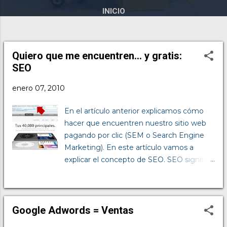
INICIO
Quiero que me encuentren... y gratis:
E
SEO
n
t
enero 07, 2010
r
a
En el artículo anterior explicamos cómo
d
hacer que encuentren nuestro sitio web
a
pagando por clic (SEM o Search Engine
s
Marketing). En este artículo vamos a
explicar el concepto de SEO. SEO significa
Search Engine Optimization y en
resumen es cómo hacerle para recibir
visitas gratis a través de los buscadores
como google, yahoo y bing. Los
Google Adwords = Ventas
buscadores seguramente encontrarán tu